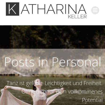
Zum
Inhalt
springen
Posts in Personal
Tanz ist gelebte Leichtigkeit und Freiheit.
Öffne dich für dein vollkommenes
Potential